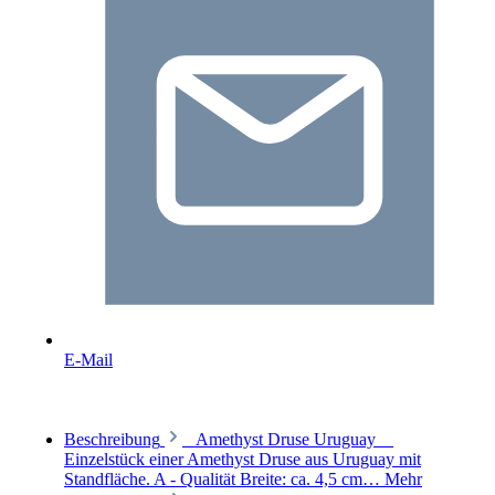
E-Mail
Beschreibung
_Amethyst Druse Uruguay__
Einzelstück einer Amethyst Druse aus Uruguay mit
Standfläche. A - Qualität Breite: ca. 4,5 cm…
Mehr