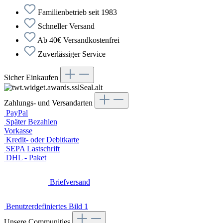
Familienbetrieb seit 1983
Schneller Versand
Ab 40€ Versandkostenfrei
Zuverlässiger Service
Sicher Einkaufen
Zahlungs- und Versandarten
PayPal
Später Bezahlen
Vorkasse
Kredit- oder Debitkarte
SEPA Lastschrift
DHL - Paket
Briefversand
Benutzerdefiniertes Bild 1
Unsere Communities