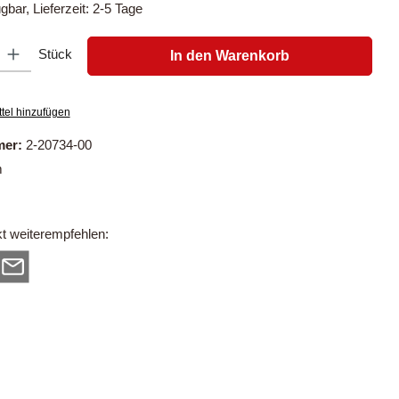
gbar, Lieferzeit: 2-5 Tage
: Gib den gewünschten Wert ein oder benutze die Schaltflächen um di
Stück
In den Warenkorb
tel hinzufügen
mer:
2-20734-00
m
t weiterempfehlen: