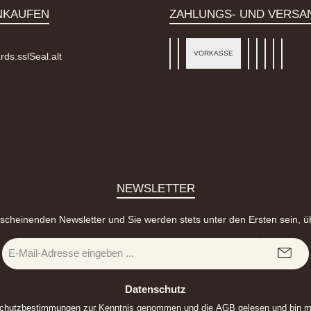
NKAUFEN
ZAHLUNGS- UND VERSA
VORKASSE
PayPal
Später Bezahlen
Kredit- oder D
SEPA Lastsch
Benutzerde
Briefver
DHL - 
NEWSLETTER
rscheinenden Newsletter und Sie werden stets unter den Ersten sein, 
E-
Mail-
Adresse
*
Datenschutz
chutzbestimmungen
zur Kenntnis genommen und die
AGB
gelesen und bin m