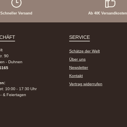
Schneller Versand
Ab 40€ Versandkostenf
CHÄFT
SERVICE
lt
Schätze der Welt
r. 90
Über uns
en - Duhnen
Newsletter
46165
Kontakt
en:
Vertrag widerrufen
et: 10:00 - 17:30 Uhr
- & Feiertagen