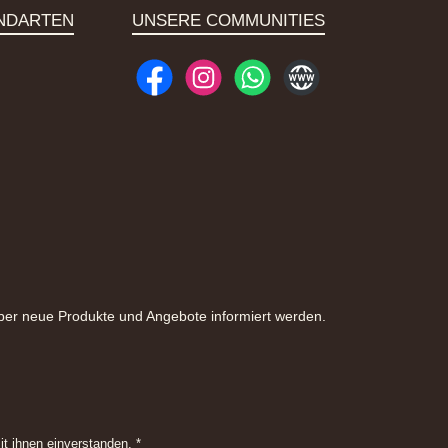
NDARTEN
UNSERE COMMUNITIES
Facebook
Instagram
WhatsApp
Website
ebitkarte
rift
finiertes Bild 1
sand
Paket
über neue Produkte und Angebote informiert werden.
it ihnen einverstanden.
*