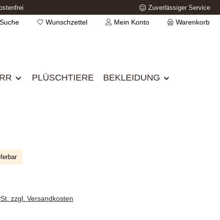
stenfrei
Zuverlässiger Service
Suche
Wunschzettel
Mein Konto
Warenkorb
IRR
PLÜSCHTIERE
BEKLEIDUNG
eferbar
s:
wSt. zzgl. Versandkosten