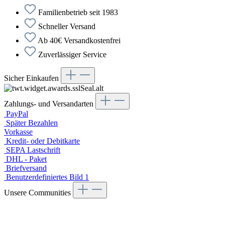
Familienbetrieb seit 1983
Schneller Versand
Ab 40€ Versandkostenfrei
Zuverlässiger Service
Sicher Einkaufen
Zahlungs- und Versandarten
PayPal
Später Bezahlen
Vorkasse
Kredit- oder Debitkarte
SEPA Lastschrift
DHL - Paket
Briefversand
Benutzerdefiniertes Bild 1
Unsere Communities